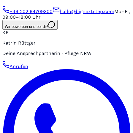
+49 202 94709300
hallo@bignextstep.com
Mo–Fr,
09:00–18:00 Uhr
Wir bewerben uns bei dir!
KR
Katrin Rüttger
Deine Ansprechpartnerin · Pflege NRW
Anrufen