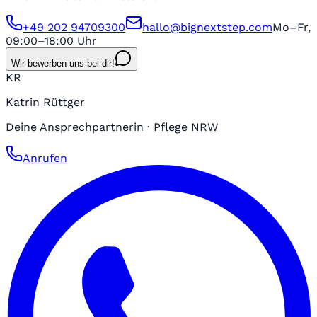
+49 202 94709300
hallo@bignextstep.com
Mo–Fr,
09:00–18:00 Uhr
Wir bewerben uns bei dir!
KR
Katrin Rüttger
Deine Ansprechpartnerin · Pflege NRW
Anrufen