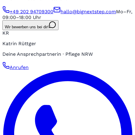
+49 202 94709300
hallo@bignextstep.com
Mo–Fr,
09:00–18:00 Uhr
Wir bewerben uns bei dir!
KR
Katrin Rüttger
Deine Ansprechpartnerin · Pflege NRW
Anrufen