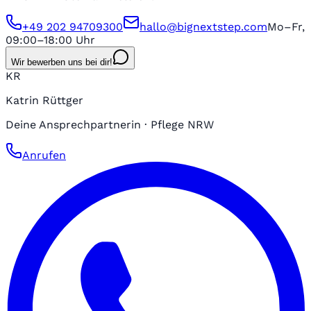
+49 202 94709300
hallo@bignextstep.com
Mo–Fr,
09:00–18:00 Uhr
Wir bewerben uns bei dir!
KR
Katrin Rüttger
Deine Ansprechpartnerin · Pflege NRW
Anrufen