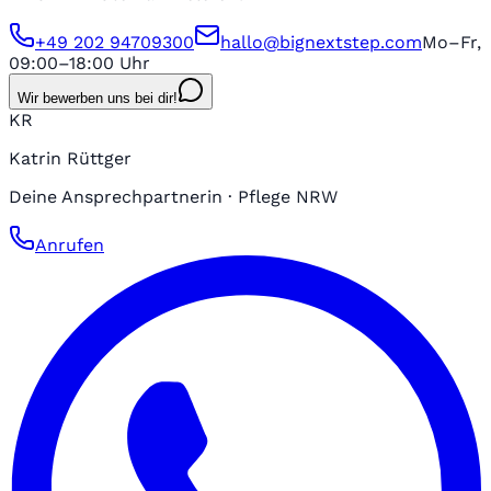
+49 202 94709300
hallo@bignextstep.com
Mo–Fr,
09:00–18:00 Uhr
Wir bewerben uns bei dir!
KR
Katrin Rüttger
Deine Ansprechpartnerin · Pflege NRW
Anrufen