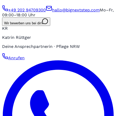
+49 202 94709300
hallo@bignextstep.com
Mo–Fr,
09:00–18:00 Uhr
Wir bewerben uns bei dir!
KR
Katrin Rüttger
Deine Ansprechpartnerin · Pflege NRW
Anrufen