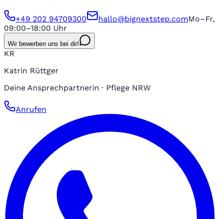
+49 202 94709300
hallo@bignextstep.com
Mo–Fr,
09:00–18:00 Uhr
Wir bewerben uns bei dir!
KR
Katrin Rüttger
Deine Ansprechpartnerin · Pflege NRW
Anrufen