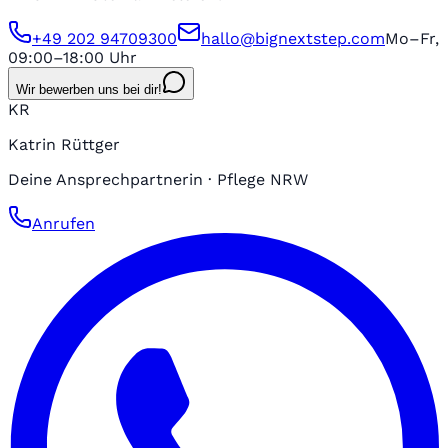
+49 202 94709300
hallo@bignextstep.com
Mo–Fr,
09:00–18:00 Uhr
Wir bewerben uns bei dir!
KR
Katrin Rüttger
Deine Ansprechpartnerin · Pflege NRW
Anrufen