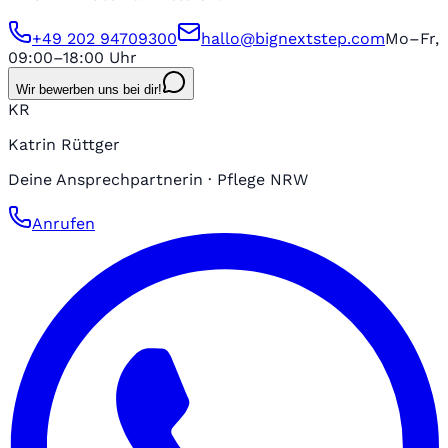
+49 202 94709300
hallo@bignextstep.com
Mo–Fr,
09:00–18:00 Uhr
Wir bewerben uns bei dir!
KR
Katrin Rüttger
Deine Ansprechpartnerin · Pflege NRW
Anrufen