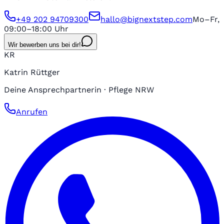
+49 202 94709300
hallo@bignextstep.com
Mo–Fr,
09:00–18:00 Uhr
Wir bewerben uns bei dir!
KR
Katrin Rüttger
Deine Ansprechpartnerin · Pflege NRW
Anrufen