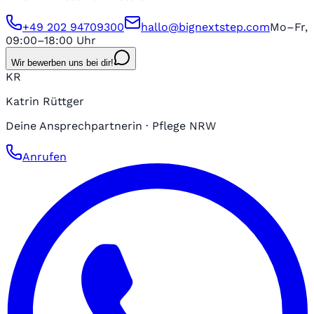
+49 202 94709300
hallo@bignextstep.com
Mo–Fr,
09:00–18:00 Uhr
Wir bewerben uns bei dir!
KR
Katrin Rüttger
Deine Ansprechpartnerin · Pflege NRW
Anrufen