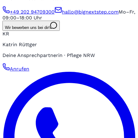
+49 202 94709300
hallo@bignextstep.com
Mo–Fr,
09:00–18:00 Uhr
Wir bewerben uns bei dir!
KR
Katrin Rüttger
Deine Ansprechpartnerin · Pflege NRW
Anrufen