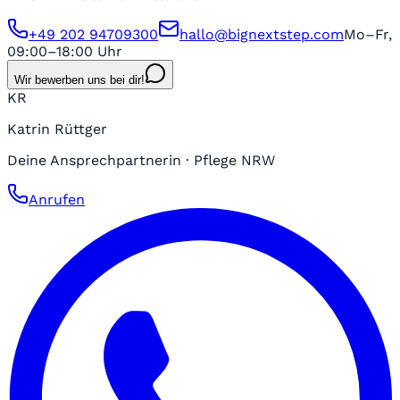
+49 202 94709300
hallo@bignextstep.com
Mo–Fr,
09:00–18:00 Uhr
Wir bewerben uns bei dir!
KR
Katrin Rüttger
Deine Ansprechpartnerin · Pflege NRW
Anrufen