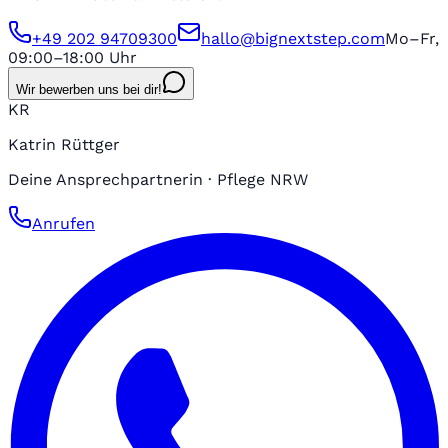
+49 202 94709300
hallo@bignextstep.com
Mo–Fr,
09:00–18:00 Uhr
Wir bewerben uns bei dir!
KR
Katrin Rüttger
Deine Ansprechpartnerin · Pflege NRW
Anrufen