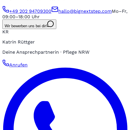
+49 202 94709300
hallo@bignextstep.com
Mo–Fr,
09:00–18:00 Uhr
Wir bewerben uns bei dir!
KR
Katrin Rüttger
Deine Ansprechpartnerin · Pflege NRW
Anrufen