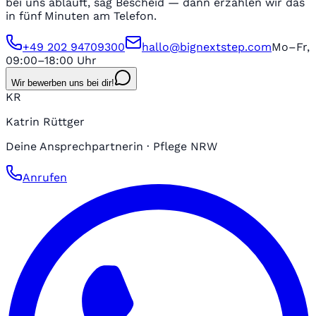
bei uns abläuft, sag Bescheid — dann erzählen wir das
in fünf Minuten am Telefon.
+49 202 94709300
hallo@bignextstep.com
Mo–Fr,
09:00–18:00 Uhr
Wir bewerben uns bei dir!
KR
Katrin Rüttger
Deine Ansprechpartnerin · Pflege NRW
Anrufen