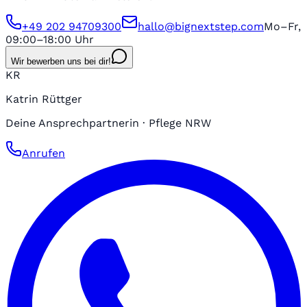
+49 202 94709300
hallo@bignextstep.com
Mo–Fr,
09:00–18:00 Uhr
Wir bewerben uns bei dir!
KR
Katrin Rüttger
Deine Ansprechpartnerin · Pflege NRW
Anrufen