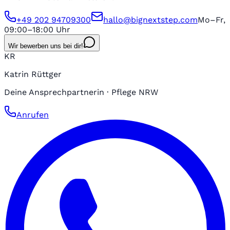
+49 202 94709300
hallo@bignextstep.com
Mo–Fr,
09:00–18:00 Uhr
Wir bewerben uns bei dir!
KR
Katrin Rüttger
Deine Ansprechpartnerin · Pflege NRW
Anrufen