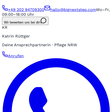
+49 202 94709300
hallo@bignextstep.com
Mo–Fr,
09:00–18:00 Uhr
Wir bewerben uns bei dir!
KR
Katrin Rüttger
Deine Ansprechpartnerin · Pflege NRW
Anrufen