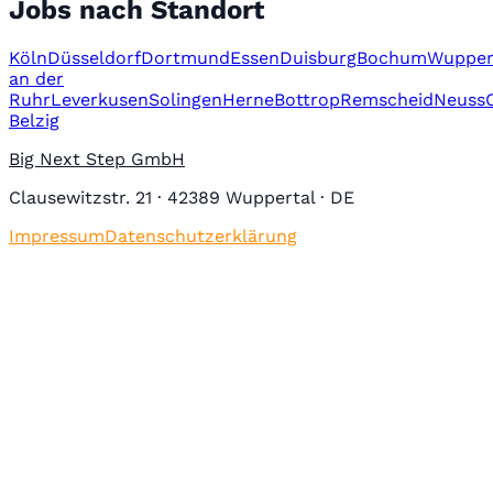
Jobs nach Standort
Köln
Düsseldorf
Dortmund
Essen
Duisburg
Bochum
Wupper
an der
Ruhr
Leverkusen
Solingen
Herne
Bottrop
Remscheid
Neuss
Belzig
Big Next Step GmbH
Clausewitzstr. 21 · 42389 Wuppertal · DE
Impressum
Datenschutzerklärung