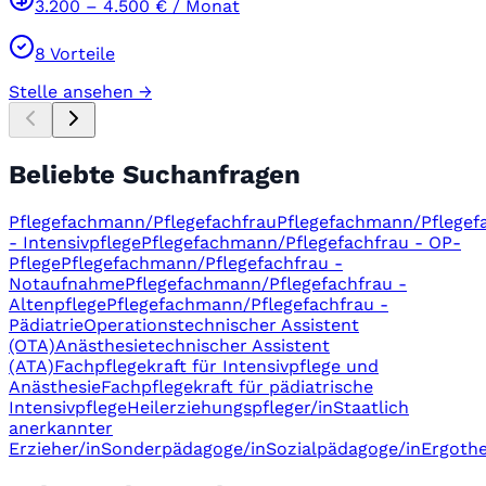
3.200
–
4.500
€ / Monat
8
Vorteile
Stelle ansehen →
Beliebte Suchanfragen
Pflegefachmann/Pflegefachfrau
Pflegefachmann/Pflegef
- Intensivpflege
Pflegefachmann/Pflegefachfrau - OP-
Pflege
Pflegefachmann/Pflegefachfrau -
Notaufnahme
Pflegefachmann/Pflegefachfrau -
Altenpflege
Pflegefachmann/Pflegefachfrau -
Pädiatrie
Operationstechnischer Assistent
(OTA)
Anästhesietechnischer Assistent
(ATA)
Fachpflegekraft für Intensivpflege und
Anästhesie
Fachpflegekraft für pädiatrische
Intensivpflege
Heilerziehungspfleger/in
Staatlich
anerkannter
Erzieher/in
Sonderpädagoge/in
Sozialpädagoge/in
Ergothe