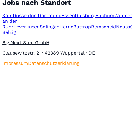
Jobs nach Standort
Köln
Düsseldorf
Dortmund
Essen
Duisburg
Bochum
Wupper
an der
Ruhr
Leverkusen
Solingen
Herne
Bottrop
Remscheid
Neuss
Belzig
Big Next Step GmbH
Clausewitzstr. 21 · 42389 Wuppertal · DE
Impressum
Datenschutzerklärung