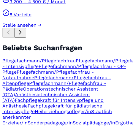
3.200
–
4.500
€ / Monat
8
Vorteile
Stelle ansehen →
Beliebte Suchanfragen
Pflegefachmann/Pflegefachfrau
Pflegefachmann/Pflegef
- Intensivpflege
Pflegefachmann/Pflegefachfrau - OP-
Pflege
Pflegefachmann/Pflegefachfrau -
Notaufnahme
Pflegefachmann/Pflegefachfrau -
Altenpflege
Pflegefachmann/Pflegefachfrau -
Pädiatrie
Operationstechnischer Assistent
(OTA)
Anästhesietechnischer Assistent
(ATA)
Fachpflegekraft für Intensivpflege und
Anästhesie
Fachpflegekraft für pädiatrische
Intensivpflege
Heilerziehungspfleger/in
Staatlich
anerkannter
Erzieher/in
Sonderpädagoge/in
Sozialpädagoge/in
Ergothe