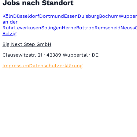
Jobs nach Standort
Köln
Düsseldorf
Dortmund
Essen
Duisburg
Bochum
Wupper
an der
Ruhr
Leverkusen
Solingen
Herne
Bottrop
Remscheid
Neuss
Belzig
Big Next Step GmbH
Clausewitzstr. 21 · 42389 Wuppertal · DE
Impressum
Datenschutzerklärung