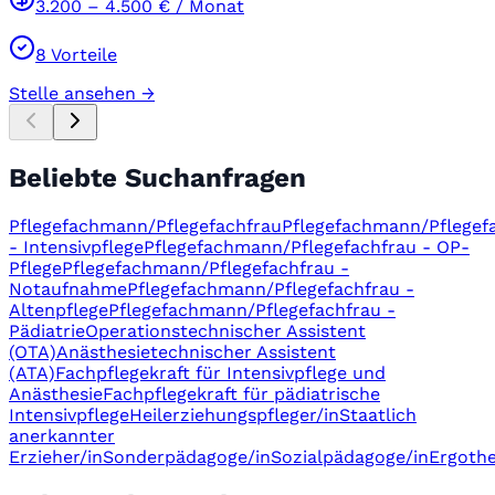
3.200
–
4.500
€ / Monat
8
Vorteile
Stelle ansehen →
Beliebte Suchanfragen
Pflegefachmann/Pflegefachfrau
Pflegefachmann/Pflegef
- Intensivpflege
Pflegefachmann/Pflegefachfrau - OP-
Pflege
Pflegefachmann/Pflegefachfrau -
Notaufnahme
Pflegefachmann/Pflegefachfrau -
Altenpflege
Pflegefachmann/Pflegefachfrau -
Pädiatrie
Operationstechnischer Assistent
(OTA)
Anästhesietechnischer Assistent
(ATA)
Fachpflegekraft für Intensivpflege und
Anästhesie
Fachpflegekraft für pädiatrische
Intensivpflege
Heilerziehungspfleger/in
Staatlich
anerkannter
Erzieher/in
Sonderpädagoge/in
Sozialpädagoge/in
Ergothe