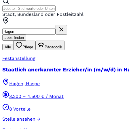
Stadt, Bundesland oder Postleitzahl
Jobs finden
Alle
Pflege
Pädagogik
Festanstellung
Staatlich anerkannter Erzieher/in (m/w/d) in Ha
Hagen, Haspe
3.200
–
4.500
€ / Monat
8
Vorteile
Stelle ansehen →