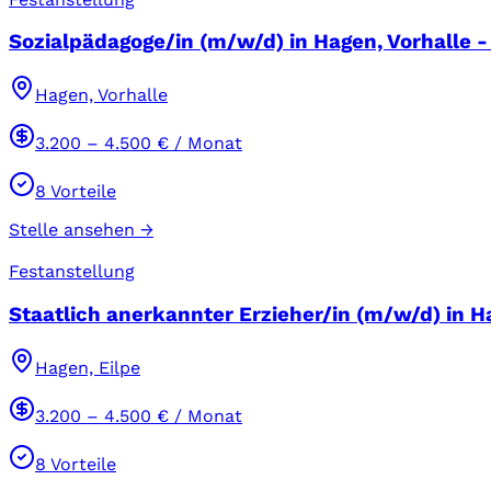
Sozialpädagoge/in (m/w/d) in Hagen, Vorhalle - 
Hagen, Vorhalle
3.200
–
4.500
€ / Monat
8
Vorteile
Stelle ansehen →
Festanstellung
Staatlich anerkannter Erzieher/in (m/w/d) in Hag
Hagen, Eilpe
3.200
–
4.500
€ / Monat
8
Vorteile