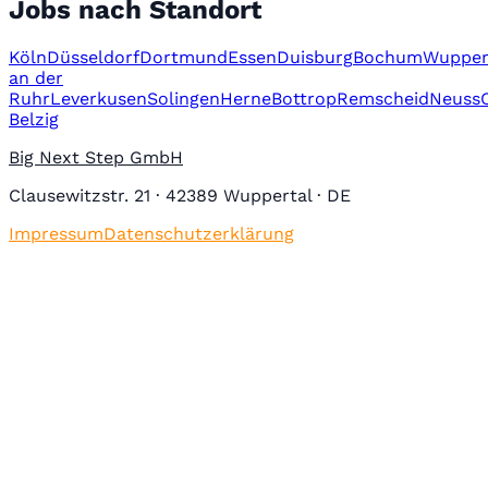
Jobs nach Standort
Köln
Düsseldorf
Dortmund
Essen
Duisburg
Bochum
Wupper
an der
Ruhr
Leverkusen
Solingen
Herne
Bottrop
Remscheid
Neuss
Belzig
Big Next Step GmbH
Clausewitzstr. 21 · 42389 Wuppertal · DE
Impressum
Datenschutzerklärung