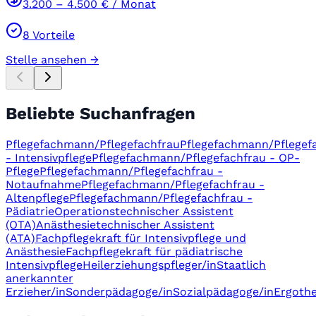
3.200
–
4.500
€ / Monat
8
Vorteile
Stelle ansehen →
Beliebte Suchanfragen
Pflegefachmann/Pflegefachfrau
Pflegefachmann/Pflegef
- Intensivpflege
Pflegefachmann/Pflegefachfrau - OP-
Pflege
Pflegefachmann/Pflegefachfrau -
Notaufnahme
Pflegefachmann/Pflegefachfrau -
Altenpflege
Pflegefachmann/Pflegefachfrau -
Pädiatrie
Operationstechnischer Assistent
(OTA)
Anästhesietechnischer Assistent
(ATA)
Fachpflegekraft für Intensivpflege und
Anästhesie
Fachpflegekraft für pädiatrische
Intensivpflege
Heilerziehungspfleger/in
Staatlich
anerkannter
Erzieher/in
Sonderpädagoge/in
Sozialpädagoge/in
Ergothe