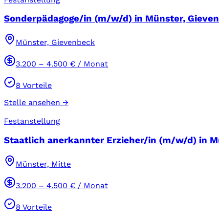
Sonderpädagoge/in (m/w/d) in Münster, Gievenb
Münster, Gievenbeck
3.200
–
4.500
€ / Monat
8
Vorteile
Stelle ansehen →
Festanstellung
Staatlich anerkannter Erzieher/in (m/w/d) in Mü
Münster, Mitte
3.200
–
4.500
€ / Monat
8
Vorteile