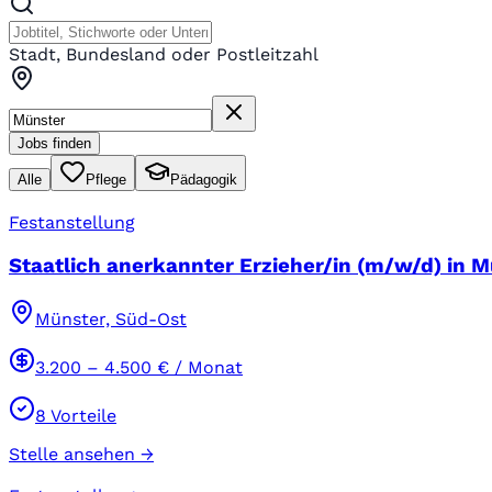
Stadt, Bundesland oder Postleitzahl
Jobs finden
Alle
Pflege
Pädagogik
Festanstellung
Staatlich anerkannter Erzieher/in (m/w/d) in Mü
Münster, Süd-Ost
3.200
–
4.500
€ / Monat
8
Vorteile
Stelle ansehen →